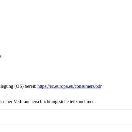
z:
ilegung (OS) bereit:
https://ec.europa.eu/consumers/odr
.
vor einer Verbraucherschlichtungsstelle teilzunehmen.